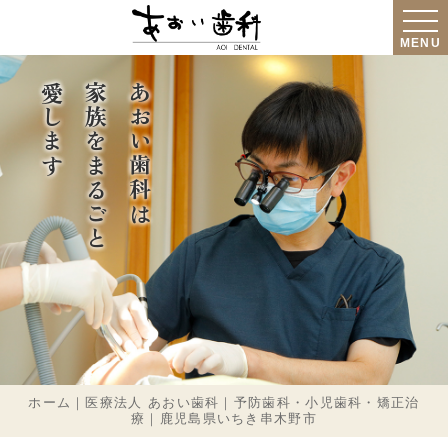
MENU
愛します
家族をまるごと
あおい歯科は
ホーム｜医療法人 あおい歯科｜予防歯科・小児歯科・矯正治
療｜鹿児島県いちき串木野市